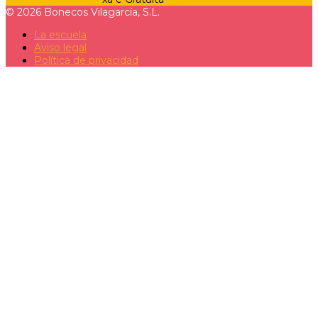
©
2026 Bonecos Vilagarcía, S.L.
La escuela
Aviso legal
Política de privacidad