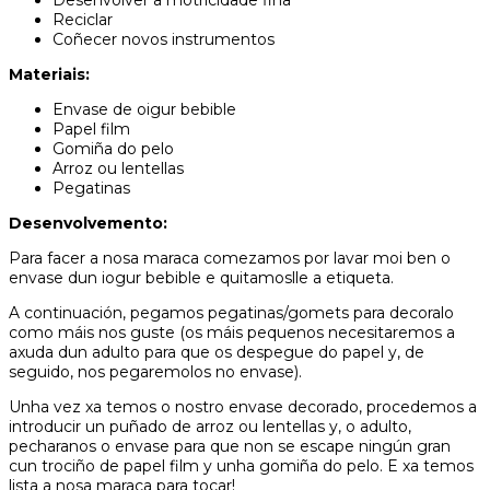
Desenvolver a motricidade fina
Reciclar
Coñecer novos instrumentos
Materiais:
Envase de oigur bebible
Papel film
Gomiña do pelo
Arroz ou lentellas
Pegatinas
Desenvolvemento:
Para facer a nosa maraca comezamos por lavar moi ben o
envase dun iogur bebible e quitamoslle a etiqueta.
A continuación, pegamos pegatinas/gomets para decoralo
como máis nos guste (os máis pequenos necesitaremos a
axuda dun adulto para que os despegue do papel y, de
seguido, nos pegaremolos no envase).
Unha vez xa temos o nostro envase decorado, procedemos a
introducir un puñado de arroz ou lentellas y, o adulto,
pecharanos o envase para que non se escape ningún gran
cun trociño de papel film y unha gomiña do pelo. E xa temos
lista a nosa maraca para tocar!