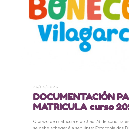
26/05/2026
DOCUMENTACIÓN P
MATRICULA curso 2
O prazo de matrícula é do 3 ao 23 de xuño na es
se debe achegar é a seguinte: Fotocopia dos DN