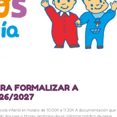
ARA FORMALIZAR A
026/2027
cola infantil en horario de 10:00h a 11.30h A documentación que
I dos pais o titores (ámbolos dous). Informe médico da nena