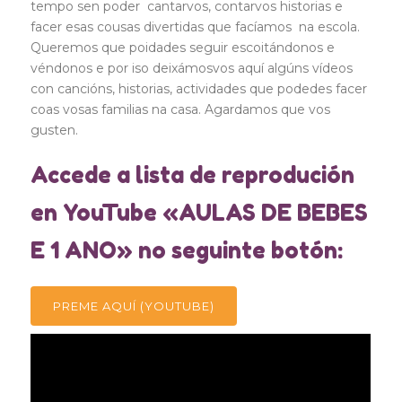
tempo sen poder cantarvos, contarvos historias e
facer esas cousas divertidas que facíamos na escola.
Queremos que poidades seguir escoitándonos e
véndonos e por iso deixámosvos aquí algúns vídeos
con cancións, historias, actividades que podedes facer
coas vosas familias na casa. Agardamos que vos
gusten.
Accede a lista de reprodución
en YouTube «AULAS DE BEBES
E 1 ANO» no seguinte botón:
PREME AQUÍ (YOUTUBE)