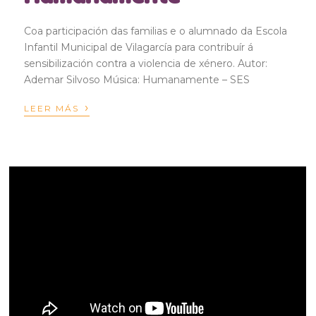
Coa participación das familias e o alumnado da Escola
Infantil Municipal de Vilagarcía para contribuír á
sensibilización contra a violencia de xénero. Autor:
Ademar Silvoso Música: Humanamente – SES
›
LEER MÁS