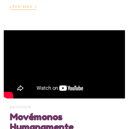
›
LEER MÁS
25/11/2019
Movémonos
Humanamente