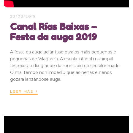
28/08/2019
Canal Rías Baixas –
Festa da auga 2019
A festa da auga adiántase para os máis pequenos e
pequenas de Vilagarcía. A escola infantil municipal
festexou o día grande do municipio co seu alumnado.
O mal tempo non impediu que as nenas e nenos
gozara lanzándose auga.
›
LEER MÁS