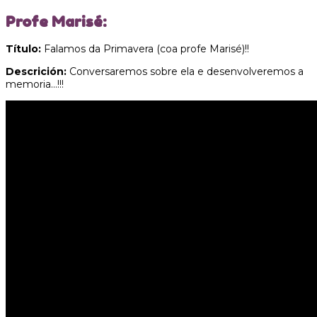
Profe Marisé:
Título:
Falamos da Primavera (coa profe Marisé)!!
Descrición:
Conversaremos sobre ela e desenvolveremos a
memoria…!!!