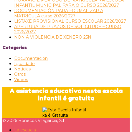
INFANTIL MUNICIPAL PARA O CURSO 2026/2027
DOCUMENTACIÓN PARA FORMALIZAR A
MATRICULA curso 2026/2027
LISTAXE PROVISIONAL CURSO ESCOLAR 2026/2027
APERTURA DE PRAZOS DE SOLICITUDE – CURSO
2026/2027
NON Á VIOLENCIA DE XÉNERO 25N
Categorías
Documentación
Igualdade
Noticias
Otros
Vídeos
A asistencia educativa nesta escola
infantil é gratuita
©
2026 Bonecos Vilagarcía, S.L.
La escuela