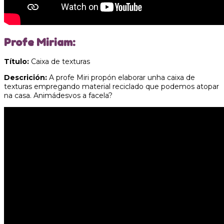
Profe Miriam:
Título:
Caixa de texturas
Descrición:
A profe Miri propón elaborar unha caixa de
texturas empregando material reciclado que podemos atopar
na casa. Animádesvos a facela?