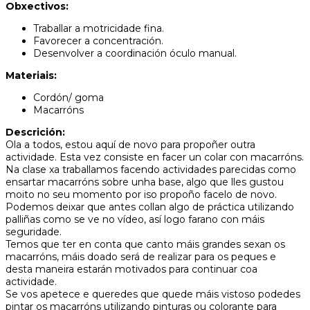
Obxectivos:
Traballar a motricidade fina.
Favorecer a concentración.
Desenvolver a coordinación óculo manual.
Materiais:
Cordón/ goma
Macarróns
Descrición:
Ola a todos, estou aquí de novo para propoñer outra
actividade. Esta vez consiste en facer un colar con macarróns.
Na clase xa traballamos facendo actividades parecidas como
ensartar macarróns sobre unha base, algo que lles gustou
moito no seu momento por iso propoño facelo de novo.
Podemos deixar que antes collan algo de práctica utilizando
palliñas como se ve no vídeo, así logo farano con máis
seguridade.
Temos que ter en conta que canto máis grandes sexan os
macarróns, máis doado será de realizar para os peques e
desta maneira estarán motivados para continuar coa
actividade.
Se vos apetece e queredes que quede máis vistoso podedes
pintar os macarróns utilizando pinturas ou colorante para