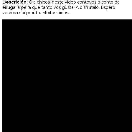
Descrición:
Ola chicos: neste video contovos o conto da
eiruga larpeira que tanto vos gusta. A disfrutalo. Espero
vervos moi pronto. Moitos bicos.