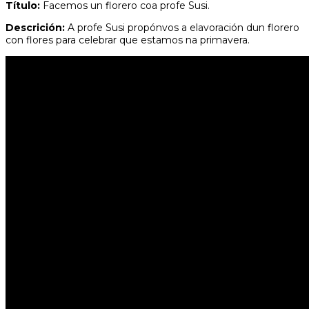
Título:
Facemos un florero coa profe Susi.
Descrición:
A profe Susi propónvos a elavoración dun florero
con flores para celebrar que estamos na primavera.