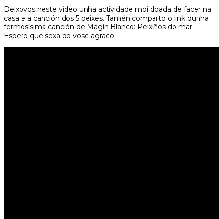
Deixovos neste video unha actividade moi doada de facer na
casa e a canción dos 5 peixes. Tamén comparto o link dunha
fermosísima canción de Magín Blanco: Peixiños do mar.
Espero que sexa do voso agrado.