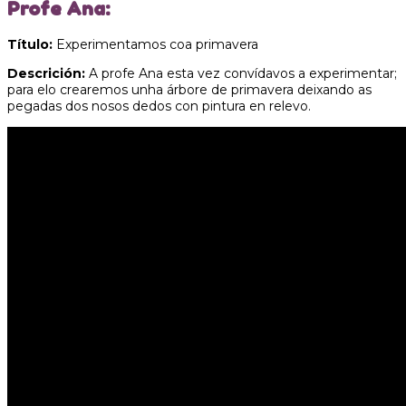
Profe Ana:
Título:
Experimentamos coa primavera
Descrición:
A profe Ana esta vez convídavos a experimentar;
para elo crearemos unha árbore de primavera deixando as
pegadas dos nosos dedos con pintura en relevo.