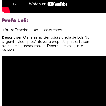
Profe Loli:
Título:
Experimentamos coas cores
Descrición:
Ola familias. Benvid@s ó aula de Loli. No
seguinte vídeo preséntovos a proposta para esta semana con
axuda de algunhas imaxes. Espero que vos guste.
Saúdos!