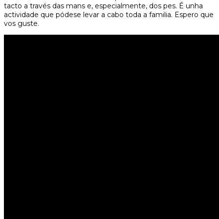
tacto a través das mans e, especialmente, dos pes. É unha
actividade que pódese levar a cabo toda a familia. Espero que
vos guste.