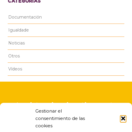
CATEGORÍAS
Documentación
Igualdade
Noticias
Otros
Vídeos
A asistencia educativa nesta
Gestionar el
escola infantil é gratuita
consentimiento de las
cookies