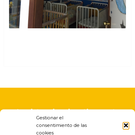
A asistencia educativa nesta
Gestionar el
escola infantil é gratuita
consentimiento de las
cookies