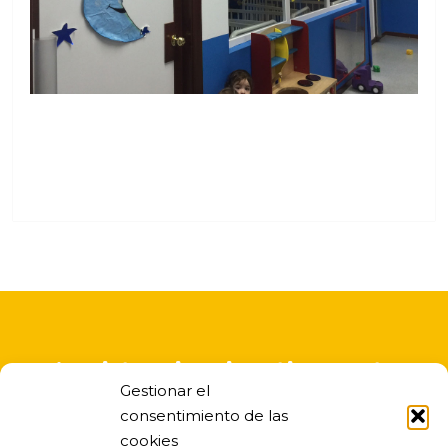
A asistencia educativa nesta
Gestionar el
escola infantil é gratuita
consentimiento de las
cookies