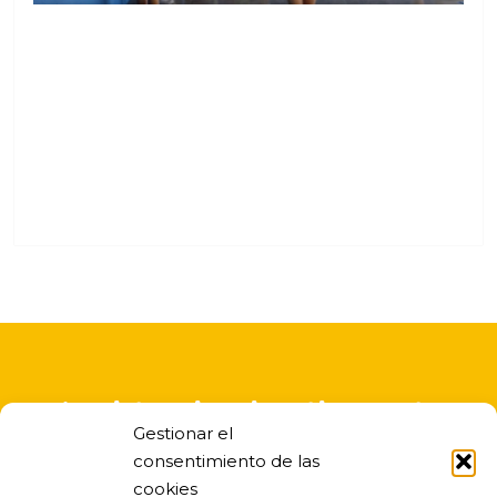
A asistencia educativa nesta
Gestionar el
escola infantil é gratuita
consentimiento de las
cookies