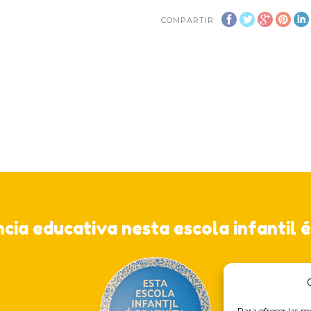
COMPARTIR
ncia educativa nesta escola infantil é
Para ofrecer las m