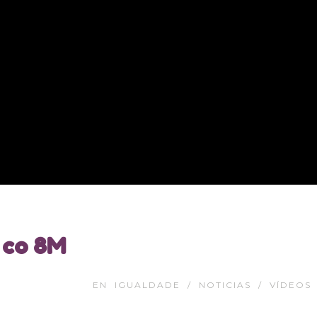
 co 8M
EN
IGUALDADE
/
NOTICIAS
/
VÍDEOS