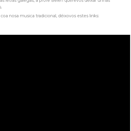
 letras galegas, a profe Belen quérevos deixar unhas
s.
coa nosa musica tradicional, déixovos estes links: