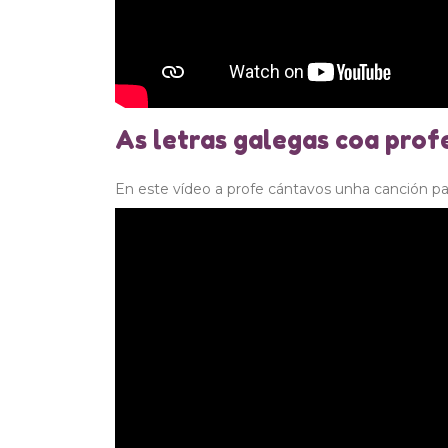
As letras galegas coa prof
En este vídeo a profe cántavos unha canción par