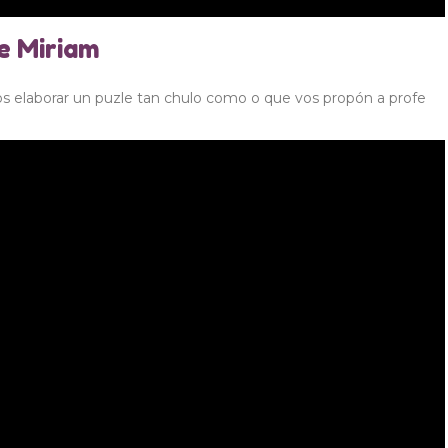
e Miriam
s elaborar un puzle tan chulo como o que vos propón a profe