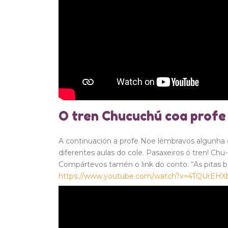
O tren Chucuchú coa profe
A continuación a profe Noe lémbravos algunha d
diferentes aulas do cole. Pasaxeiros ó tren! Chu
Compártevos tamén o link do conto: “As pitas ba
https://www.youtube.com/watch?v=4TQUrEH