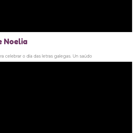
e Noelia
a celebrar o día das letras galegas. Un saúdo