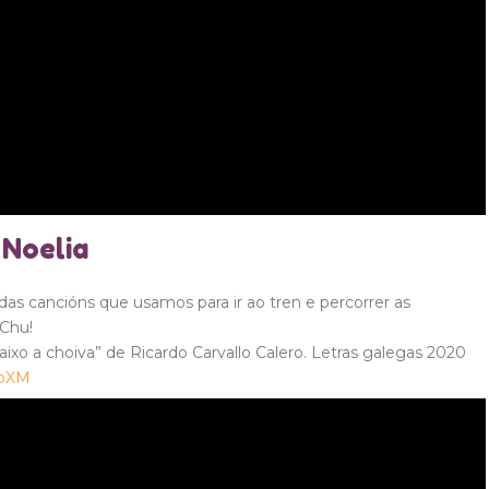
 Noelia
as cancións que usamos para ir ao tren e percorrer as
-Chu!
ixo a choiva” de Ricardo Carvallo Calero. Letras galegas 2020
XbXM