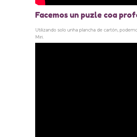
Facemos un puzle coa prof
Utilizando solo unha plancha de cartón, podemo
Miri.