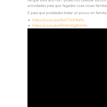
Xa que este ano non podemos celebrar xuntos as
actividades para que fagades coas vosas familia
E para que poiddades bailar un pouco en familia 
https://youtu.be/BoE7JoFNdTo
https://youtu.be/RnVmQgXHrMo