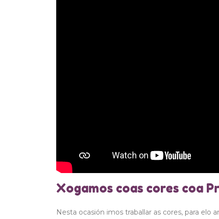
Xogamos coas cores coa P
Nesta ocasión imos traballar as cores, para elo