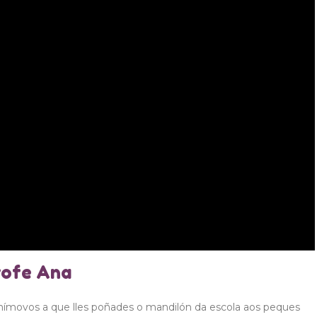
rofe Ana
 anímovos a que lles poñades o mandilón da escola aos peques