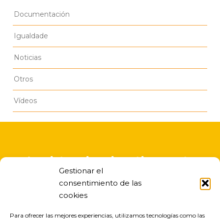
Documentación
Igualdade
Noticias
Otros
Vídeos
A asistencia educativa nesta
Gestionar el
escola infantil é gratuita
consentimiento de las
cookies
Para ofrecer las mejores experiencias, utilizamos tecnologías como las