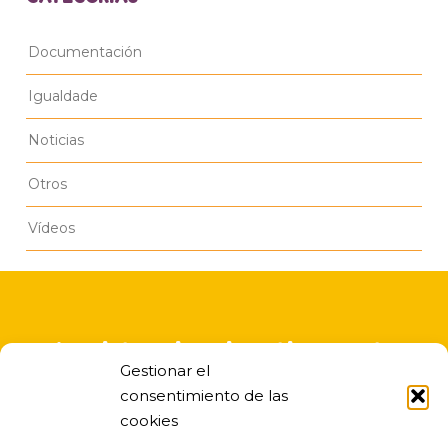
Documentación
Igualdade
Noticias
Otros
Vídeos
A asistencia educativa nesta
Gestionar el
escola infantil é gratuita
consentimiento de las
cookies