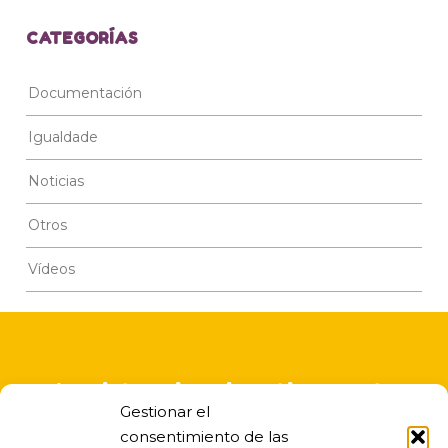
CATEGORÍAS
Documentación
Igualdade
Noticias
Otros
Vídeos
A asistencia educativa nesta
Gestionar el
escola infantil é gratuita
consentimiento de las