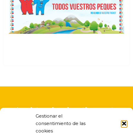
A asistencia educativa nesta
Gestionar el
escola infantil é gratuita
consentimiento de las
cookies