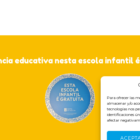
ncia educativa nesta escola infantil é
Para ofrecer las m
almacenar y/o acce
tecnologías nos p
identificaciones ún
afectar negativame
ACEPT