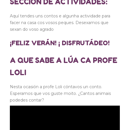
SECCIÓN DE ACTIVIDADES:
Aquí tendes uns contos e algunha actividade para
facer na casa cos vosos peques. Desexamos que
sexan do voso agrado
¡FELIZ VERÁN! ¡ DISFRUTÁDEO!
A QUE SABE A LÚA CA PROFE
LOLI
Nesta ocasión a profe Loli cóntavos un conto.
Esperamos que vos guste moito. ¿Cantos animais
podedes contar?