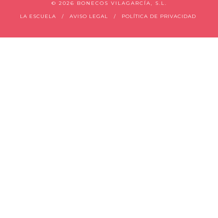
©
2026 BONECOS VILAGARCÍA, S.L.
LA ESCUELA
AVISO LEGAL
POLÍTICA DE PRIVACIDAD