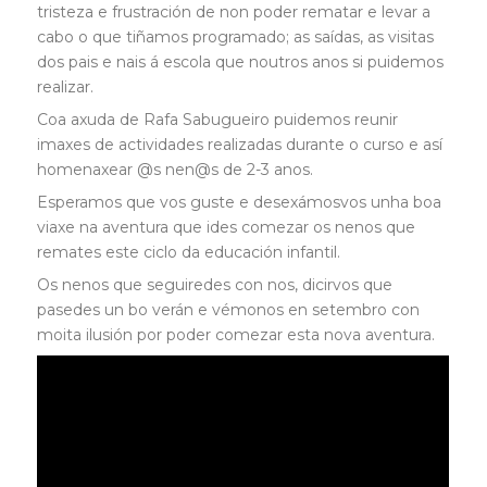
tristeza e frustración de non poder rematar e levar a
cabo o que tiñamos programado; as saídas, as visitas
dos pais e nais á escola que noutros anos si puidemos
realizar.
Coa axuda de Rafa Sabugueiro puidemos reunir
imaxes de actividades realizadas durante o curso e así
homenaxear @s nen@s de 2-3 anos.
Esperamos que vos guste e desexámosvos unha boa
viaxe na aventura que ides comezar os nenos que
remates este ciclo da educación infantil.
Os nenos que seguiredes con nos, dicirvos que
pasedes un bo verán e vémonos en setembro con
moita ilusión por poder comezar esta nova aventura.